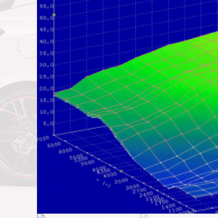
by
Fmeaddons