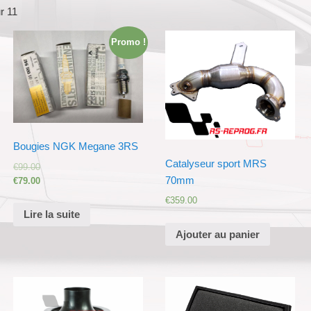
r 11
Promo !
Bougies NGK Megane 3RS
Catalyseur sport MRS
€
99.00
70mm
€
79.00
€
359.00
Lire la suite
Ajouter au panier