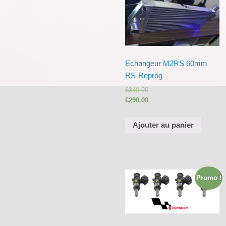
Echangeur M2RS 60mm
RS-Reprog
€
340.00
€
290.00
Ajouter au panier
Promo !