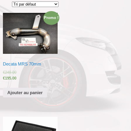
Promo !
Decata MRS 70mm
€
249.00
€
195.00
Ajouter au panier