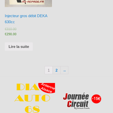
Injecteur gros débit DEKA
630cc
€
310.00
€
290.00
Lire la suite
1
2
→